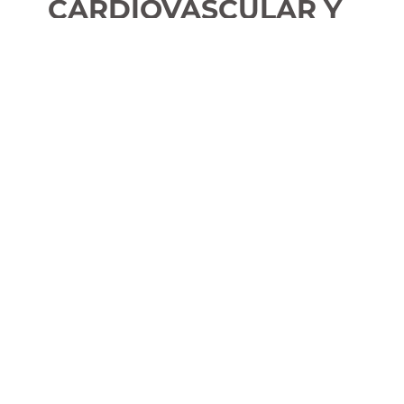
CARDIOVASCULAR Y
MICROBIOTA
INTESTINAL
Corazón e intestino: una relación clave para tu
salud.
Este ebook revela cómo el equilibrio intestinal
influye en la presión arterial, el colesterol, las
arritmias y el riesgo cardiovascular en general.
Incluye recomendaciones prácticas para cuidar
tu microbiota y proteger tu corazón de manera
natural y efectiva.
DESCARGAR GRATIS